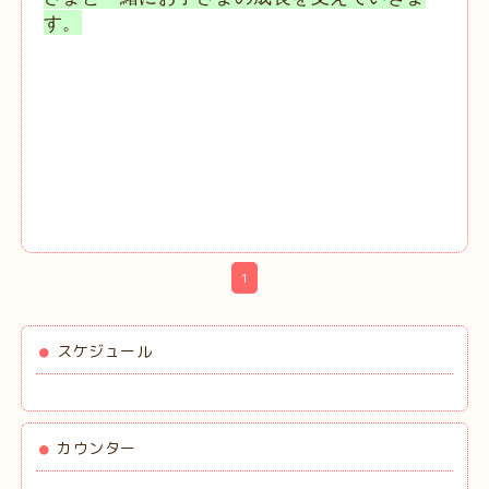
す。
通うのは保護者様ではなく、お子様ご本人です。
だからこそ、一人ひとりの気持ちに寄り添いながら、自ら考え行
動する力を育み、将来の社会生活につながる支援を行ってまいり
ます。
1
スケジュール
カウンター